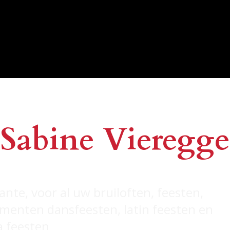
Sabine Vieregge
ante, voor al uw bruiloften, feesten,
nementen dansfeesten, latin feesten en
a feesten