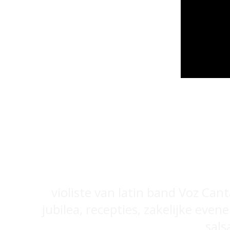
violiste van latin band Voz Cant
jubilea, recepties, zakelijke eve
sals